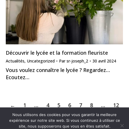
Découvrir le lycée et la formation fleuriste
Actualités
,
Uncategorized
Par
sr-joseph_2
30 avril 2024
Vous voulez connaître le lycée ? Regardez…
Ecoutez…
←
1
…
4
5
6
7
8
…
12
→
Nous utilisons des cookies pour vous garantir la meilleure
expérience sur notre site web. Si vous continuez à utiliser ce
site, nous supposerons que vous en êtes satisfait.