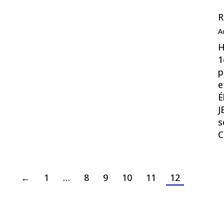
R
A
H
1
p
e
É
J
s
C
←
1
…
8
9
10
11
12