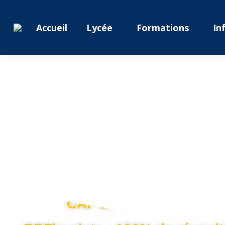
Accueil
Lycée
Formations
In
Félicitat
aux 
Bel
Bac Pro Métiers du Commerce : 
Bac Pro Métiers de l'Accueil : 8
Bac Pro AGORA : 100% de r
CAP Fleuriste : 100% de réussit
CAP EPC 100% de réuss