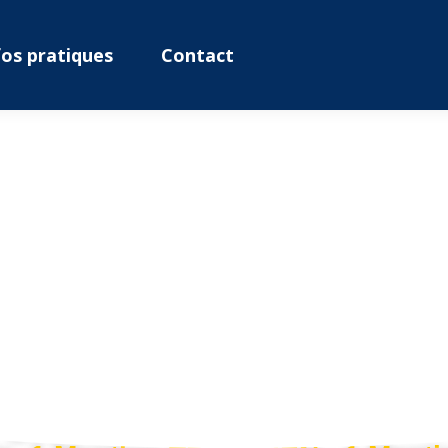
fos pratiques
Contact
ions aux élè
enseignan
le réussite pour nos élèves
100% de réussite - 3 Mentions B
BIEN
2% de réussite -3 Mentions BIEN 
éussite : 1 mention BIEN - 4 me
e - 2 Mentions TRES BIEN -3 Ment
ASSEZ BIEN
ite - 1 Mention BIEN -3 Mention
BTS : 50% de réussite