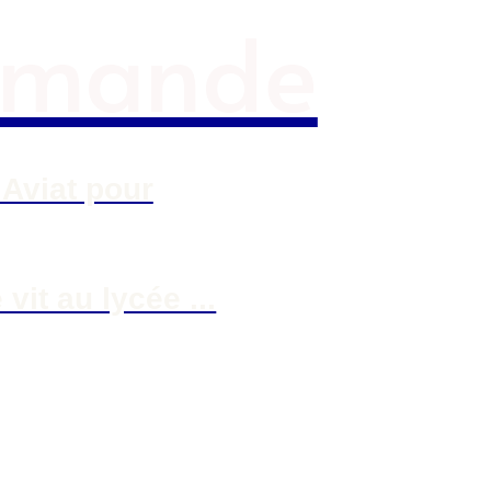
emande
 Aviat pour
it au lycée ...