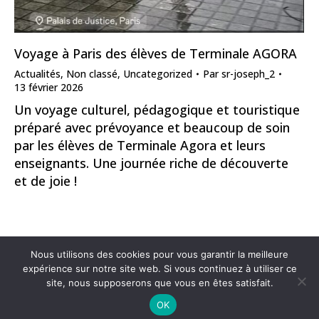
Voyage à Paris des élèves de Terminale AGORA
Actualités
,
Non classé
,
Uncategorized
Par
sr-joseph_2
13 février 2026
Un voyage culturel, pédagogique et touristique
préparé avec prévoyance et beaucoup de soin
par les élèves de Terminale Agora et leurs
enseignants. Une journée riche de découverte
et de joie !
1
2
3
4
5
…
12
→
Nous utilisons des cookies pour vous garantir la meilleure
expérience sur notre site web. Si vous continuez à utiliser ce
site, nous supposerons que vous en êtes satisfait.
OK