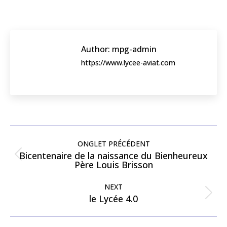
Author:
mpg-admin
https://www.lycee-aviat.com
Post
navigation
ONGLET PRÉCÉDENT
Bicentenaire de la naissance du Bienheureux
Previous
Père Louis Brisson
post:
NEXT
Next
le Lycée 4.0
post: