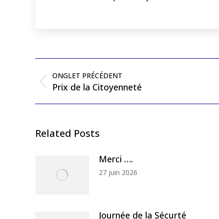
Post
navigation
ONGLET PRÉCÉDENT
Previous
Prix de la Citoyenneté
post:
Related Posts
Merci ….
27 juin 2026
Journée de la Sécurté