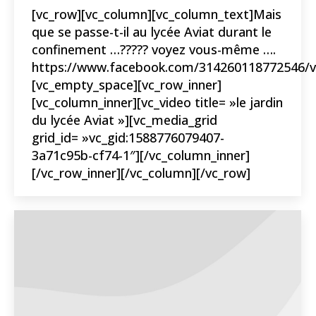
[vc_row][vc_column][vc_column_text]Mais
que se passe-t-il au lycée Aviat durant le
confinement …????? voyez vous-même ….
https://www.facebook.com/314260118772546/v
[vc_empty_space][vc_row_inner]
[vc_column_inner][vc_video title= »le jardin
du lycée Aviat »][vc_media_grid
grid_id= »vc_gid:1588776079407-
3a71c95b-cf74-1″][/vc_column_inner]
[/vc_row_inner][/vc_column][/vc_row]