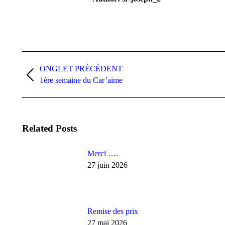
Post
ONGLET PRÉCÉDENT
navigation
Previous
1ère semaine du Car’aime
post:
Related Posts
Merci ….
27 juin 2026
Remise des prix
27 mai 2026