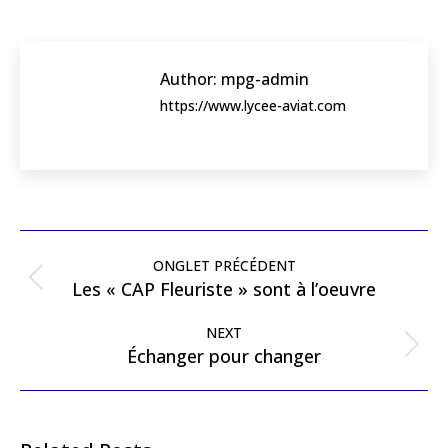
Author:
mpg-admin
https://www.lycee-aviat.com
Post
navigation
ONGLET PRÉCÉDENT
Previous
Les « CAP Fleuriste » sont à l’oeuvre
post:
NEXT
Next
Échanger pour changer
post: