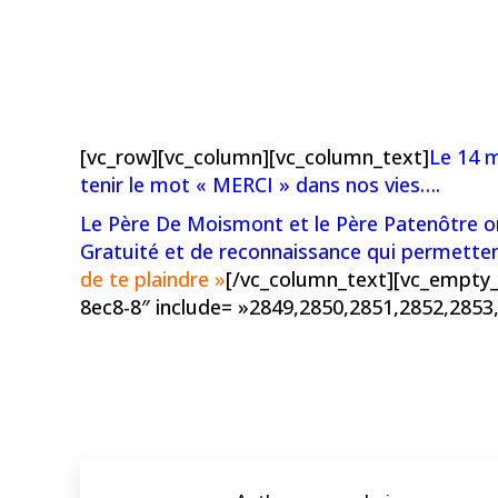
[vc_row][vc_column][vc_column_text]
Le 14 m
tenir le mot « MERCI » dans nos vies….
Le Père De Moismont et le Père Patenôtre on
Gratuité et de reconnaissance qui permettent
de te plaindre »
[/vc_column_text][vc_empty_
8ec8-8″ include= »2849,2850,2851,2852,2853,