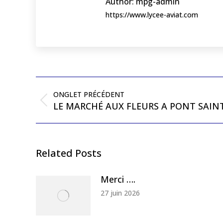
Author:
mpg-admin
https://www.lycee-aviat.com
Post
navigation
ONGLET PRÉCÉDENT
Previous
LE MARCHÉ AUX FLEURS A PONT SAIN
post:
Related Posts
Merci ….
27 juin 2026