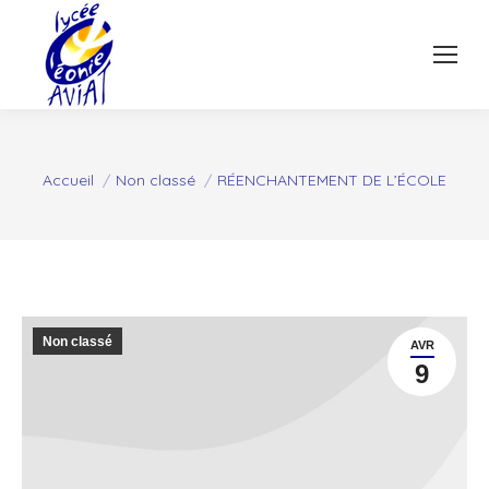
Vous êtes ici :
Accueil
Non classé
RÉENCHANTEMENT DE L’ÉCOLE
Non classé
AVR
9