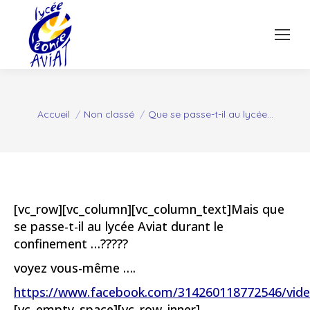
Vous êtes ici :
Accueil
Non classé
Que se passe-t-il au lycée…
[vc_row][vc_column][vc_column_text]Mais que
se passe-t-il au lycée Aviat durant le
confinement …?????
voyez vous-même ….
https://www.facebook.com/314260118772546/vid
[vc_empty_space][vc_row_inner]