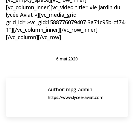
[vc_column_inner][vc_video title= »le jardin du
lycée Aviat »][vc_media_grid
grid_id= »vc_gid:1588776079407-3a71c95b-cf74-
1″][/vc_column_inner][/vc_row_inner]
[/vc_column][/vc_row]
6 mai 2020
Author:
mpg-admin
https://www.lycee-aviat.com