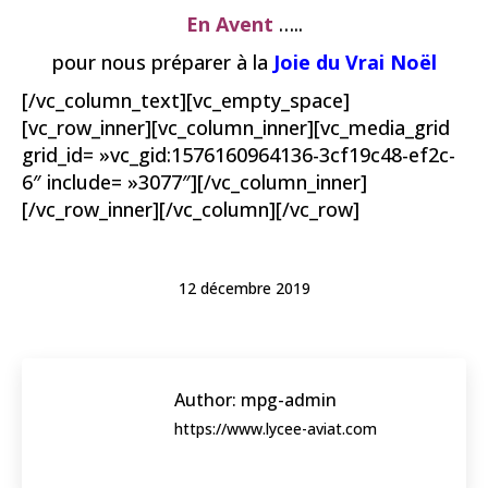
En Avent
…..
pour nous préparer à la
Joie du Vrai Noël
[/vc_column_text][vc_empty_space]
[vc_row_inner][vc_column_inner][vc_media_grid
grid_id= »vc_gid:1576160964136-3cf19c48-ef2c-
6″ include= »3077″][/vc_column_inner]
[/vc_row_inner][/vc_column][/vc_row]
12 décembre 2019
Author:
mpg-admin
https://www.lycee-aviat.com