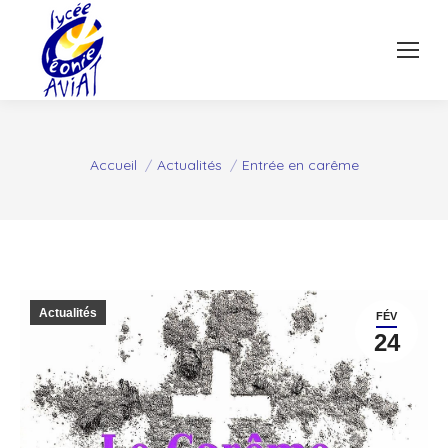
Vous êtes ici :
Accueil
Actualités
Entrée en carême
Actualités
FÉV
24