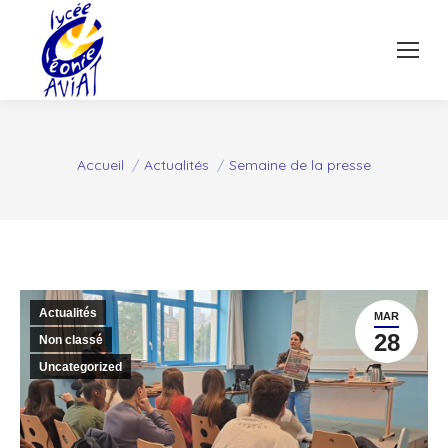
Vous êtes ici :
Accueil
Actualités
Semaine de la presse
Actualités
MAR
28
Non classé
Uncategorized