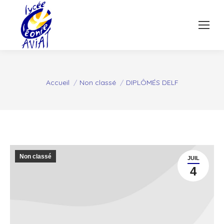
Vous êtes ici :
Accueil
Non classé
DIPLÔMÉS DELF
Non classé
JUIL
4