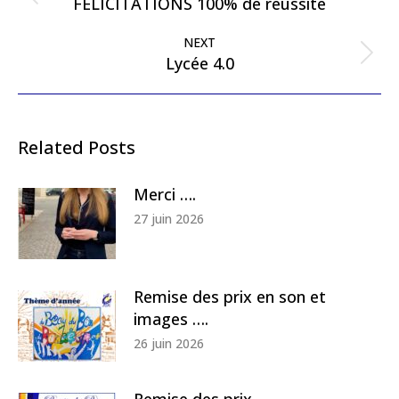
Previous
FÉLICITATIONS 100% de réussite
post:
NEXT
Next
Lycée 4.0
post:
Related Posts
Merci ….
27 juin 2026
Remise des prix en son et
images ….
26 juin 2026
Remise des prix