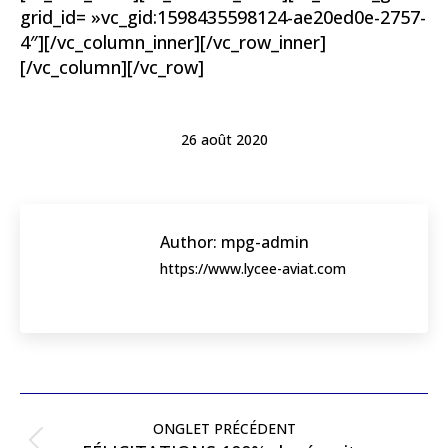
grid_id= »vc_gid:1598435598124-ae20ed0e-2757-
4″][/vc_column_inner][/vc_row_inner]
[/vc_column][/vc_row]
26 août 2020
Author:
mpg-admin
https://www.lycee-aviat.com
Post
navigation
ONGLET PRÉCÉDENT