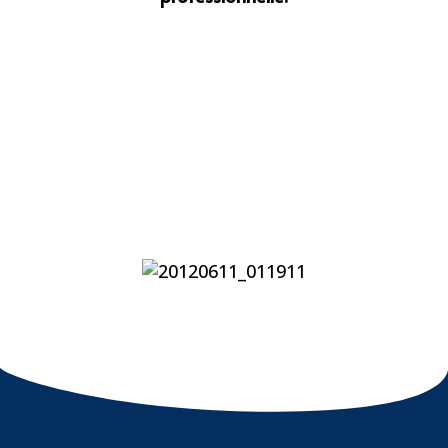
Dimension humaine
- Mettre en évidence les richesses
personnelles
- Susciter le désir de réussir
- Favoriser une ambiance d’écoute et
de dialogue