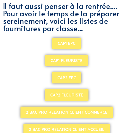
Félicitations aux
Il faut aussi penser à la rentrée....
Pour avoir le temps de la préparer
élèves et aux
sereinement, voici les listes de
fournitures par classe...
enseignants
CAP1 EPC
CAP1 FLEURISTE
Belle réussite pour nos élèves
Bac Pro Métiers du Commerce : 100% de
CAP2 EPC
réussite - 3 Mentions BIEN - 6 Mentions
ASSEZ BIEN
CAP2 FLEURISTE
Bac Pro Métiers de l'Accueil : 82% de
réussite -3 Mentions BIEN - 3 Mentions
2 BAC PRO RELATION CLIENT COMMERCE
ASSEZ BIEN
Bac Pro AGORA : 100% de réussite : 1
2 BAC PRO RELATION CLIENT ACCUEIL